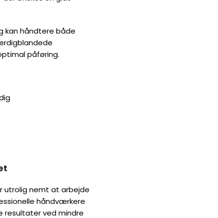
åndtere både mindre huller og
ikrer, at du altid får den
g nemt at arbejde med, hvilket
e og gør-det-selv-
parationer og finisharbejde,