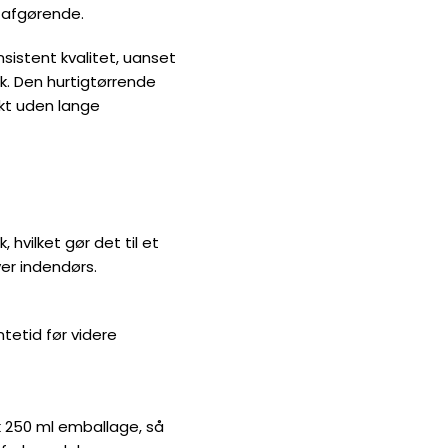
t kvalitet, uanset om du
rende formel betyder, at du
 gør det til et alsidigt
ør videre behandling som
l emballage, så du kan gå i