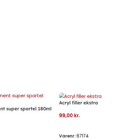
 super spartel 180ml
Acryl filler ekstra
99,00
kr.
Kurv
Tilføj Til Kurv
64
Varenr:
67174