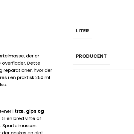
LITER
sse, der er specielt udviklet
PRODUCENT
iller egner sig perfekt til
l det endelige resultat.
brug uden yderligere
ræ, gips og murværk
. Som
arationsopgaver i hjemmet
om afsluttende spartellag,
den lakering.