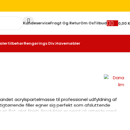
Kundeservice
Fragt Og Retur
Om Os
Tilbud
0,00
K
ilbehør
Rengørings Div.
Havemøbler
et acrylspartelmasse til professionel udfyldning af revner i træ,
gner sig perfekt som afsluttende spartellag til indvendig træværk
 at arbejde med, overmalbart og leveres klar til brug i praktisk 250