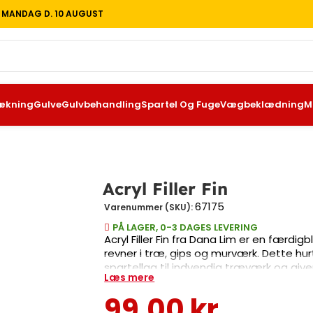
T MANDAG D. 10 AUGUST
g
Afdækning
Gulve
Gulvbehandling
Spartel Og Fuge
Vægbeklædning
Malert
Acryl Filler Fin
67175
Varenummer (SKU):
PÅ LAGER, 0-3 DAGES LEVERING
Acryl Filler Fin fra Dana Lim er en færdigbland
gips og murværk. Dette hurtigtørrende filler e
og giver et flot, glat finish. Produktet er nemt
Læs mere
ml emballage.
99,00
kr.