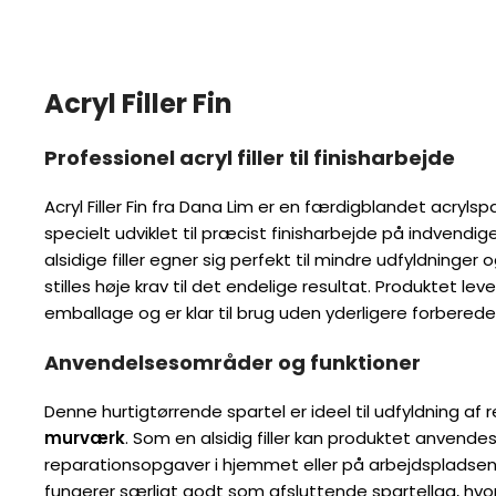
Acryl Filler Fin
Professionel acryl filler til finisharbejde
Acryl Filler Fin fra Dana Lim er en færdigblandet acrylspartelma
til præcist finisharbejde på indvendige overflader. Dette alsidige f
mindre udfyldninger og reparationer, hvor der stilles høje krav ti
Produktet leveres i en praktisk 250 ml emballage og er klar til 
forberedelse.
Anvendelsesområder og funktioner
Denne hurtigtørrende spartel er ideel til udfyldning af revner i
t
en alsidig filler kan produktet anvendes til en bred vifte af rep
eller på arbejdspladsen. Spartelmassen fungerer særligt godt s
hvor der ønskes en glat finish – typisk på indvendig træværk in