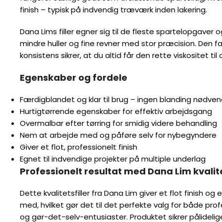
Dana Lims filler egner sig til de fleste spartelopgaver og kan h
fine revner med stor præcision. Den færdigblandede konsistens s
rette viskositet til optimal påføring.
Egenskaber og fordele
Færdigblandet og klar til brug – ingen blanding nødvendig
Hurtigtørrende egenskaber for effektiv arbejdsgang
Overmalbar efter tørring for smidig videre behandling
Nem at arbejde med og påføre selv for nybegyndere
Giver et flot, professionelt finish
Egnet til indvendige projekter på multiple underlag
Professionelt resultat med Dana Lim kvalitet
Dette kvalitetsfiller fra Dana Lim giver et flot finish og er utroli
gør det til det perfekte valg for både professionelle håndværker
entusiaster. Produktet sikrer pålidelige resultater ved mindre re
hvor æstetik og finish er afgørende.