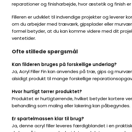
Filleren er udviklet til indvendige projekter og leverer konsisten
arbejder med træværk, gipsplader eller murværk. Den hurtigtør
kan komme videre med dit projekt uden lange ventetider.
Ofte stillede spørgsmål
Kan filderen bruges på forskellige underlag?
Ja, Acryl Filler Fin kan anvendes på træ, gips og murværk, hvilket
produkt til mange forskellige reparationsopgaver indendørs.
Hvor hurtigt tørrer produktet?
Produktet er hurtigtørrende, hvilket betyder kortere ventetid f
maling eller lakering kan påbegyndes.
Er spartelmassen klar til brug?
Ja, denne acryl filler leveres færdigblandet i en praktisk 250 m
gang med arbejdet med det samme uden forberedelse.
Relaterede produkter