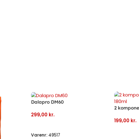
Dalapro DM60
2 komponent
299,00
kr.
199,00
kr.
Tilføj Til Kurv
Tilføj Til 
Varenr:
49517
Varenr:
276