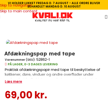
VI HOLDER LUKKET FREDAG D. 7 AUGUST - ALLE ORDRE BLIVER
Skip to navigation
BEHANDLET MANDAG D. 10 AUGUST
Skip to main content
Forside
/
Malertilbehør
/
Afdækning
/
Tape
Afdækningspap med tape
52862-1
Varenummer (SKU):
PÅ LAGER, 0-3 DAGES LEVERING
Praktisk afdækningspapir med tape til beskyttelse af
køkkener, døre, vinduer og andre overflader under
malerarbejde. Det integrerede tape gør det hurtigt og
Læs mere
enkelt at afdække uden behov for separat tape.
Perfekt til både private og professionelle
69,00
kr.
malerprojekter.