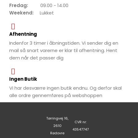
Fredag:
09.00 - 14.00
Weekend:
Lukket
Afhentning
Indenfor 3 timer i åbningstiden. Vi sender dig en
mail så snart varerne er klar til afhentning. Hent
dem når det passer dig
Ingen Butik
Vi har desværre ingen butik endnu. Og derfor skal
alle ordre gennemføres på webshoppen
Tørringvej 16,
CVR nr:
2610
43547747
Rødovre