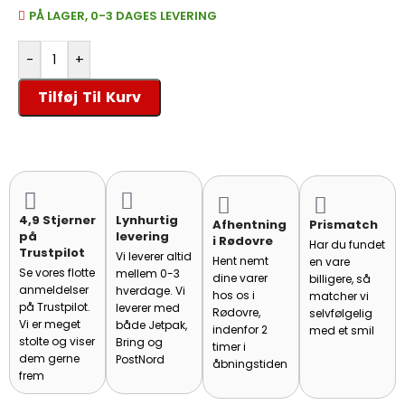
PÅ LAGER, 0-3 DAGES LEVERING
-
+
Tilføj Til Kurv
4,9 Stjerner
Lynhurtig
Afhentning
Prismatch
på
levering
i Rødovre
Har du fundet
Trustpilot
Vi leverer altid
Hent nemt
en vare
Se vores flotte
mellem 0-3
dine varer
billigere, så
anmeldelser
hverdage. Vi
hos os i
matcher vi
på Trustpilot.
leverer med
Rødovre,
selvfølgelig
Vi er meget
både Jetpak,
indenfor 2
med et smil
stolte og viser
Bring og
timer i
dem gerne
PostNord
åbningstiden
frem