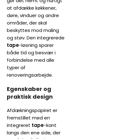
gør det nemt og hurtigt
at afdække køkkener,
døre, vinduer og andre
områder, der skal
beskyttes mod maling
og støv. Den integrerede
tape
-løsning sparer
både tid og besvær i
forbindelse med alle
typer af
renoveringsarbejde.
Egenskaber og
praktisk design
Afdækningspapiret er
fremstillet med en
integreret
tape
-kant
langs den ene side, der