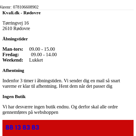
Varenr:
078106608902
Kvali.dk - Rødovre
Tørringvej 16
2610 Rødovre
Åbningstider
Man-tors:
09.00 - 15.00
Fredag:
09.00 - 14.00
Weekend:
Lukket
Afhentning
Indenfor 3 timer i åbningstiden. Vi sender dig en mail så snart
varerne er klar til afhentning. Hent dem når det passer dig
Ingen Butik
Vi har desværre ingen butik endnu. Og derfor skal alle ordre
gennemføres på webshoppen
88 13 83 83