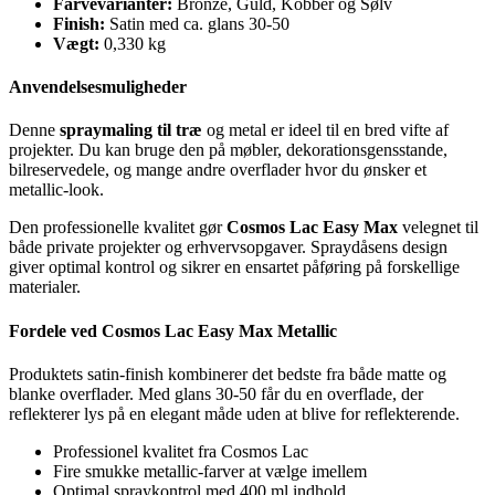
Farvevarianter:
Bronze, Guld, Kobber og Sølv
Finish:
Satin med ca. glans 30-50
Vægt:
0,330 kg
Anvendelsesmuligheder
Denne
spraymaling til træ
og metal er ideel til en bred vifte af
projekter. Du kan bruge den på møbler, dekorationsgensstande,
bilreservedele, og mange andre overflader hvor du ønsker et
metallic-look.
Den professionelle kvalitet gør
Cosmos Lac Easy Max
velegnet til
både private projekter og erhvervsopgaver. Spraydåsens design
giver optimal kontrol og sikrer en ensartet påføring på forskellige
materialer.
Fordele ved Cosmos Lac Easy Max Metallic
Produktets satin-finish kombinerer det bedste fra både matte og
blanke overflader. Med glans 30-50 får du en overflade, der
reflekterer lys på en elegant måde uden at blive for reflekterende.
Professionel kvalitet fra Cosmos Lac
Fire smukke metallic-farver at vælge imellem
Optimal spraykontrol med 400 ml indhold