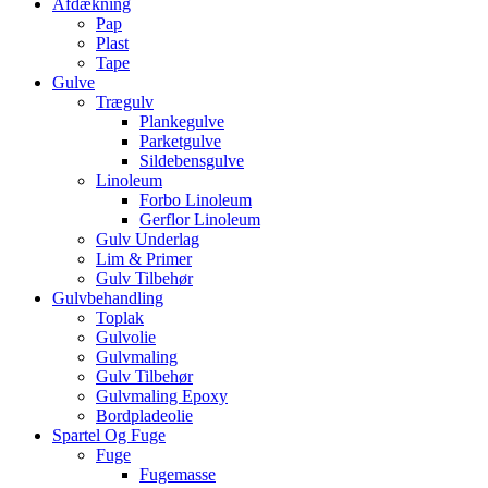
Afdækning
Pap
Plast
Tape
Gulve
Trægulv
Plankegulve
Parketgulve
Sildebensgulve
Linoleum
Forbo Linoleum
Gerflor Linoleum
Gulv Underlag
Lim & Primer
Gulv Tilbehør
Gulvbehandling
Toplak
Gulvolie
Gulvmaling
Gulv Tilbehør
Gulvmaling Epoxy
Bordpladeolie
Spartel Og Fuge
Fuge
Fugemasse