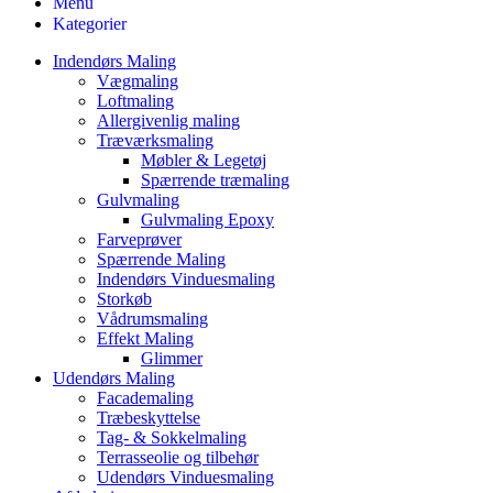
Menu
Kategorier
Indendørs Maling
Vægmaling
Loftmaling
Allergivenlig maling
Træværksmaling
Møbler & Legetøj
Spærrende træmaling
Gulvmaling
Gulvmaling Epoxy
Farveprøver
Spærrende Maling
Indendørs Vinduesmaling
Storkøb
Vådrumsmaling
Effekt Maling
Glimmer
Udendørs Maling
Facademaling
Træbeskyttelse
Tag- & Sokkelmaling
Terrasseolie og tilbehør
Udendørs Vinduesmaling