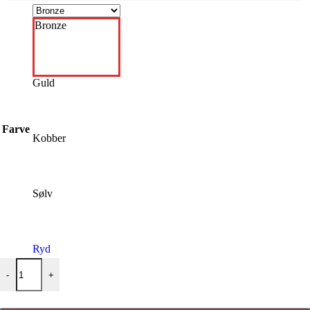
Bronze
Guld
Farve
Kobber
Sølv
Ryd
Cosmos Lac Easy Max Metallic antal
-
+