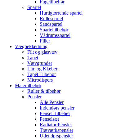
Fugetilbehør
Spartel
Hurtigtørrende spartel
Rullespartel
Sandspartel
Sparteltilbehør
Vådrumsspartel
Filler
Vægbeklædning
Filt og glasvæv
Tapet
Vævgrunder
Lim og Klæber
Tapet Tilbehør
Microdispers
Malertilbehør
Ruller & tilbehør
Pensler
Alle Pensler
Indendørs pensler
Pensel Tilbehør
Penselsæt
Radiator Pensler
Træværkspensler
Udendørspensler