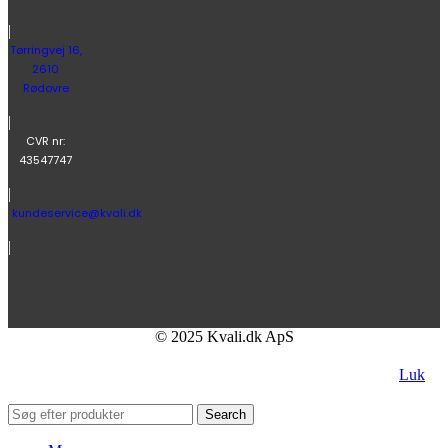
|
Tørringvej 16,
2610
Rødovre
|
CVR nr:
43547747
|
kundeservice@kvali.dk
|
© 2025 Kvali.dk ApS
Luk
Search