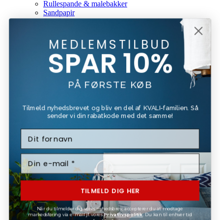
Rullespande & malebakker
Sandpapir
Spartler
Stiger
Tapet Tilbehør
MEDLEMSTILBUD
Rengørings Div.
SPAR 10%
Rengøring
Kemikalier
Rengøringstilbehør
Skimmel rens
PÅ FØRSTE KØB
Gavekort
Mærker
Tilmeld nyhedsbrevet og bliv en del af KVALI-familien. Så
Beck & Jørgensen
sender vi din rabatkode med det samme!
Beckers
Bona
Forside
Kundeservice
Om Os
Fragt Og Retur
Tilbud
Login / Register
TILMELD DIG HER
Når du tilmelder dig vores nyhedsbrev, accepterer du at modtage
Kurv
markedsføring via e-mail jf. vores
Privatlivspolitik
. Du kan til enhver tid
Luk