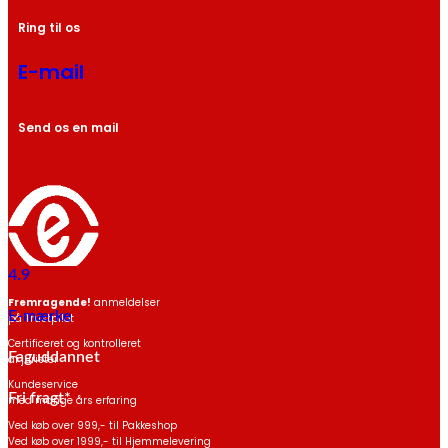
Ring til os
E-mail
Send os en mail
4.9
Fremragende!
anmeldelser
E-mærke
på Trustpilot
Certificeret og kontrolleret
Faguddannet
af jurister
Kundeservice
Fri fragt*
med mange års erfaring
Ved køb over 999,- til Pakkeshop
Ved køb over 1999,- til Hjemmelevering