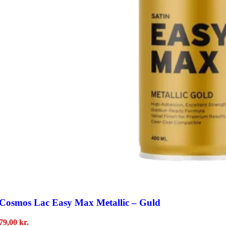
Cosmos Lac Easy Max Metallic – Guld
79,00
kr.