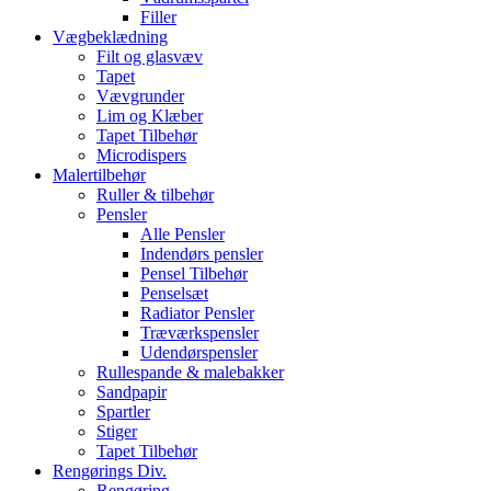
Filler
Vægbeklædning
Filt og glasvæv
Tapet
Vævgrunder
Lim og Klæber
Tapet Tilbehør
Microdispers
Malertilbehør
Ruller & tilbehør
Pensler
Alle Pensler
Indendørs pensler
Pensel Tilbehør
Penselsæt
Radiator Pensler
Træværkspensler
Udendørspensler
Rullespande & malebakker
Sandpapir
Spartler
Stiger
Tapet Tilbehør
Rengørings Div.
Rengøring