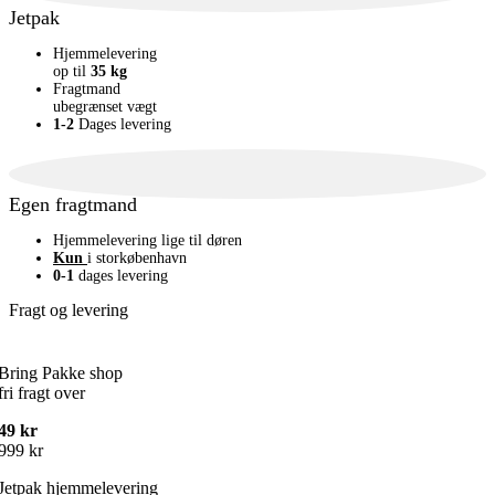
Jetpak
Hjemmelevering
op til
35 kg
Fragtmand
ubegrænset vægt
1-2
Dages levering
Egen fragtmand
Hjemmelevering lige til døren
Kun
i storkøbenhavn
0-1
dages levering
Fragt og levering
Fragt priser
Bring Pakke shop
fri fragt over
49 kr
999 kr
Jetpak hjemmelevering