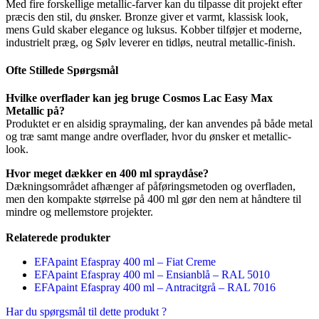
Med fire forskellige metallic-farver kan du tilpasse dit projekt efter
præcis den stil, du ønsker. Bronze giver et varmt, klassisk look,
mens Guld skaber elegance og luksus. Kobber tilføjer et moderne,
industrielt præg, og Sølv leverer en tidløs, neutral metallic-finish.
Ofte Stillede Spørgsmål
Hvilke overflader kan jeg bruge Cosmos Lac Easy Max
Metallic på?
Produktet er en alsidig spraymaling, der kan anvendes på både metal
og træ samt mange andre overflader, hvor du ønsker et metallic-
look.
Hvor meget dækker en 400 ml spraydåse?
Dækningsområdet afhænger af påføringsmetoden og overfladen,
men den kompakte størrelse på 400 ml gør den nem at håndtere til
mindre og mellemstore projekter.
Relaterede produkter
EFApaint Efaspray 400 ml – Fiat Creme
EFApaint Efaspray 400 ml – Ensianblå – RAL 5010
EFApaint Efaspray 400 ml – Antracitgrå – RAL 7016
Har du spørgsmål til dette produkt ?