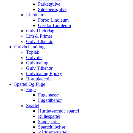
Parketgulve
Sildebensgulve
Linoleum
Forbo Linoleum
Gerflor Linoleum
Gulv Underlag
Lim & Primer
Gulv Tilbehør
Gulvbehandling
Toplak
Gulvolie
Gulvmaling
Gulv Tilbehør
Gulvmaling Epoxy
Bordpladeolie
Spartel Og Fuge
Fuge
Fugemasse
Fugetilbehør
Spartel
Hurtigtørrende spartel
Rullespartel
Sandspartel
Sparteltilbehør
Vådrumsspartel