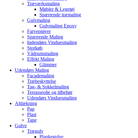
Træværksmaling
Møbler & Legetøj
Spærrende træmaling
Gulvmaling
Gulvmaling Epoxy
Farveprøver
Spærrende Maling
Indendørs Vinduesmaling
Storkøb
Vådrumsmaling
Effekt Maling
Glimmer
Udendørs Maling
Facademaling
Træbeskyttelse
Tag- & Sokkelmaling
Terrasseolie og tilbehør
Udendørs Vinduesmaling
Afdækning
Pap
Plast
Tape
Gulve
Trægulv
Plankegulve