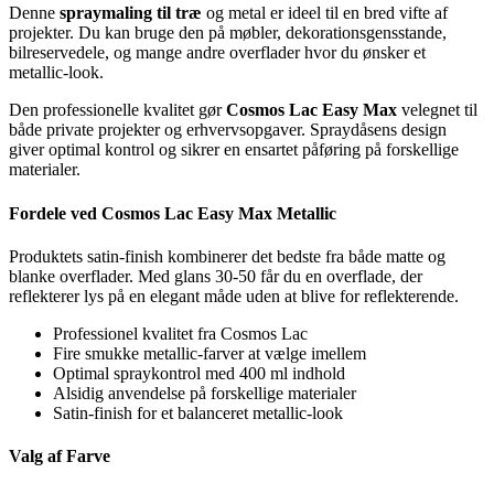
Denne
spraymaling til træ
og metal er ideel til en bred vifte af
projekter. Du kan bruge den på møbler, dekorationsgensstande,
bilreservedele, og mange andre overflader hvor du ønsker et
metallic-look.
Den professionelle kvalitet gør
Cosmos Lac Easy Max
velegnet til
både private projekter og erhvervsopgaver. Spraydåsens design
giver optimal kontrol og sikrer en ensartet påføring på forskellige
materialer.
Fordele ved Cosmos Lac Easy Max Metallic
Produktets satin-finish kombinerer det bedste fra både matte og
blanke overflader. Med glans 30-50 får du en overflade, der
reflekterer lys på en elegant måde uden at blive for reflekterende.
Professionel kvalitet fra Cosmos Lac
Fire smukke metallic-farver at vælge imellem
Optimal spraykontrol med 400 ml indhold
Alsidig anvendelse på forskellige materialer
Satin-finish for et balanceret metallic-look
Valg af Farve