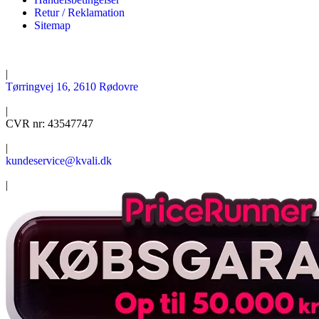
Retur / Reklamation
Sitemap
|
Tørringvej 16, 2610 Rødovre
|
CVR nr: 43547747
|
kundeservice@kvali.dk
|