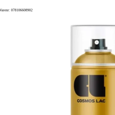
Tilføj Til Kurv
Varenr:
078106608902