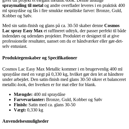
giver dit projekt et elegant metallic-look. Denne alsidige
spraymaling til metal
og andre overflader leveres i en praktisk 400
ml spraydåse og fås i fire smukke metalliske farver: Bronze, Guld,
Kobber og Sølv.
Med sin satin-finish og glans på ca. 30-50 skaber denne
Cosmos
Lac spray Easy Max
et raffineret udtryk, der passer perfekt til både
indendørs og udendørs projekter. Produktet er designet til at give
professionelle resultater, uanset om du er håndværker eller gør-det-
selv entusiast.
Produktegenskaber og Specifikationer
Cosmos Lac Easy Max Metallic kommer i en brugervenlig 400 ml
spraydåse med en vægt på 0,330 kg, hvilket gør den let at håndtere
under arbejdet. Den satin-finish med glans 30-50 sikrer et balanceret
metallic-look, der hverken er for mat eller for blank.
Mængde:
400 ml spraydåse
Farvevarianter:
Bronze, Guld, Kobber og Sølv
Finish:
Satin med ca. glans 30-50
Vægt:
0,330 kg
Anvendelsesmuligheder