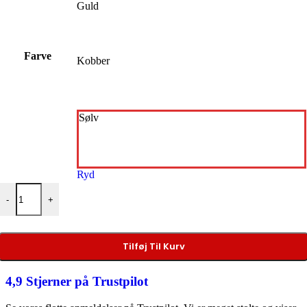
Guld
Farve
Kobber
Sølv
Ryd
Cosmos Lac Easy Max Metallic antal
-
+
Tilføj Til Kurv
4,9 Stjerner på Trustpilot