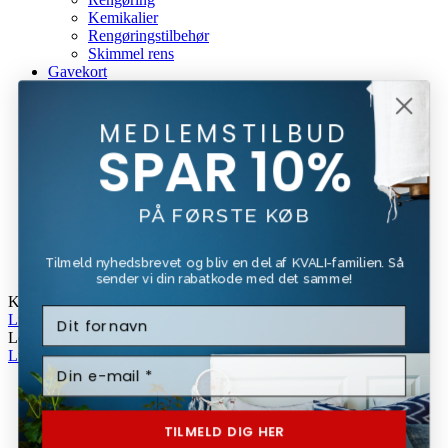
Kemikalier
Rengøringstilbehør
Skimmel rens
Gavekort
Mærker
Beck & Jørgensen
Beckers
MEDLEMSTILBUD
SPAR 10%
Bona
Forside
Kundeservice
PÅ FØRSTE KØB
Om Os
Fragt Og Retur
Tilbud
Tilmeld nyhedsbrevet og bliv en del af KVALI-familien. Så
Login / Register
sender vi din rabatkode med det samme!
Kurv
Luk
Log Ind
Luk
TILMELD DIG HER