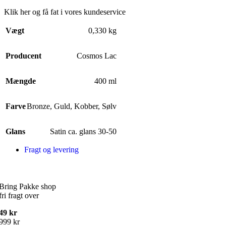
Klik her og få fat i vores kundeservice
Vægt
0,330 kg
Producent
Cosmos Lac
Mængde
400 ml
Farve
Bronze
,
Guld
,
Kobber
,
Sølv
Glans
Satin ca. glans 30-50
Fragt og levering
Fragt priser
Bring Pakke shop
fri fragt over
49 kr
999 kr