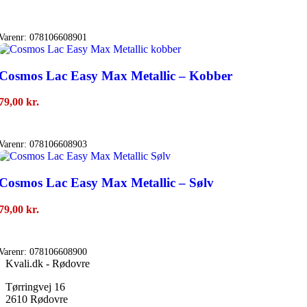
Tilføj Til Kurv
Varenr:
078106608901
Cosmos Lac Easy Max Metallic – Kobber
79,00
kr.
Tilføj Til Kurv
Varenr:
078106608903
Cosmos Lac Easy Max Metallic – Sølv
79,00
kr.
Tilføj Til Kurv
Varenr:
078106608900
Kvali.dk - Rødovre
Tørringvej 16
2610 Rødovre