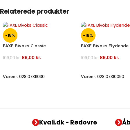
Relaterede produkter
-18%
-18%
FAXE Bivoks Classic
FAXE Bivoks Flydende 
89,00
kr.
89,00
kr.
109,00
kr.
109,00
kr.
Tilføj Til Kurv
Tilføj Til Kurv
Varenr:
028107311030
Varenr:
028107310050
Kvali.dk - Rødovre
Åb