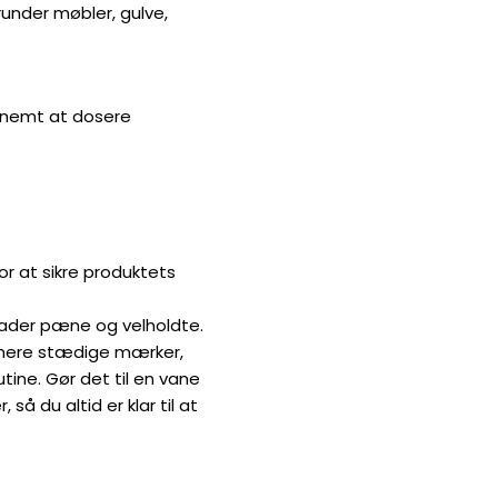
runder møbler, gulve,
et nemt at dosere
for at sikre produktets
lader pæne og velholdte.
r mere stædige mærker,
tine. Gør det til en vane
 så du altid er klar til at