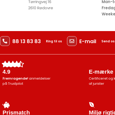
Tørringvej 16
Man-
2610 Rødovre
Fre
Week
88 13 83 83
E-mail
Ring til os
Send os
4.9
E-mærke
Fremragende!
anmeldelser
Certificeret og 
på Trustpilot
af jurister
Prismatch
Miljø rigt