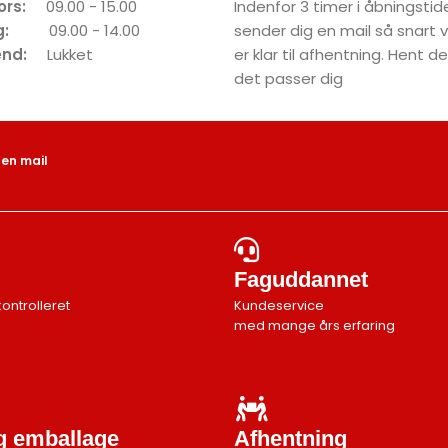
tors:
09.00 - 15.00
Indenfor 3 timer i åbningstide
dag:
09.00 - 14.00
sender dig en mail så snart 
end:
Lukket
er klar til afhentning. Hent 
det passer dig
 en mail
Faguddannet
kontrolleret
Kundeservice
med mange års erfaring
ig emballage
Afhentning