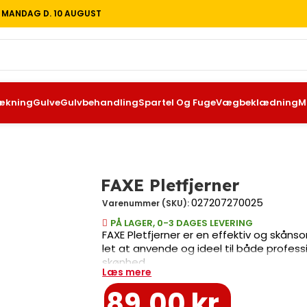
T MANDAG D. 10 AUGUST
ækning
Gulve
Gulvbehandling
Spartel Og Fuge
Vægbeklædning
M
er
FAXE Pletfjerner
027207270025
Varenummer (SKU):
PÅ LAGER, 0-3 DAGES LEVERING
FAXE Pletfjerner er en effektiv og skånso
let at anvende og ideel til både profes
skønhed.
Læs mere
89,00
kr.