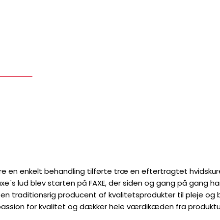
e en enkelt behandling tilførte træ en eftertragtet hvidskur
axe´s lud blev starten på FAXE, der siden og gang på gang ha
r en traditionsrig producent af kvalitetsprodukter til pleje 
passion for kvalitet og dækker hele værdikæden fra produktudv