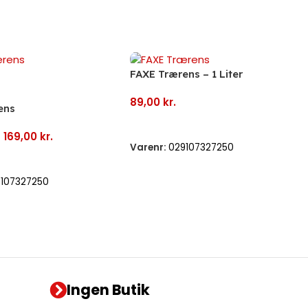
FAXE Trærens – 1 Liter
89,00
kr.
ens
Tilføj Til Kurv
–
169,00
kr.
Varenr:
029107327250
igheder
9107327250
Ingen Butik