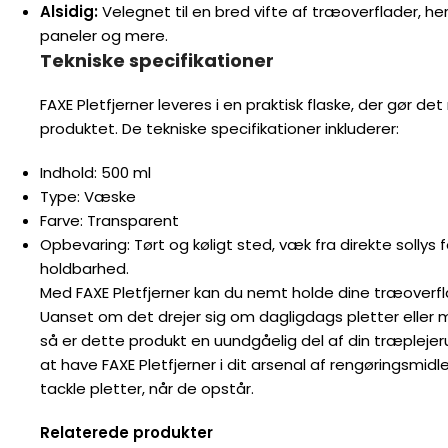
Alsidig:
Velegnet til en bred vifte af træoverflader, he
paneler og mere.
Tekniske specifikationer
FAXE Pletfjerner leveres i en praktisk flaske, der gør d
produktet. De tekniske specifikationer inkluderer:
Indhold: 500 ml
Type: Væske
Farve: Transparent
Opbevaring: Tørt og køligt sted, væk fra direkte sollys 
holdbarhed.
Med FAXE Pletfjerner kan du nemt holde dine træoverf
Uanset om det drejer sig om dagligdags pletter elle
så er dette produkt en uundgåelig del af din træplejeru
at have FAXE Pletfjerner i dit arsenal af rengøringsmidler,
tackle pletter, når de opstår.
Relaterede produkter