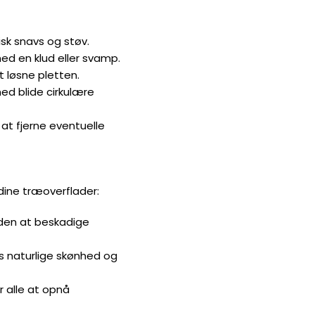
sk snavs og støv.
ed en klud eller svamp.
at løsne pletten.
med blide cirkulære
 at fjerne eventuelle
 dine træoverflader:
uden at beskadige
s naturlige skønhed og
r alle at opnå