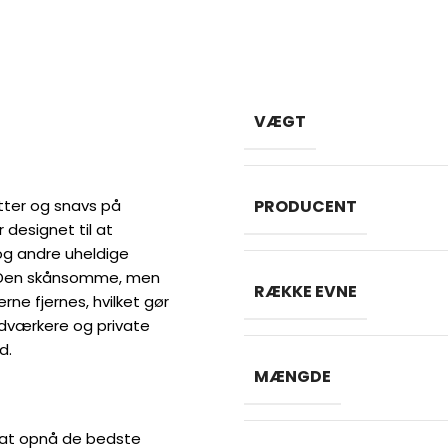
VÆGT
letter og snavs på
PRODUCENT
 designet til at
g andre uheldige
. Den skånsomme, men
RÆKKE EVNE
rne fjernes, hvilket gør
åndværkere og private
d.
MÆNGDE
or at opnå de bedste