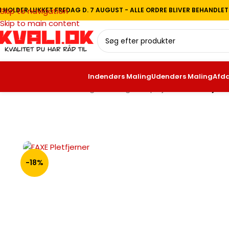
I HOLDER LUKKET FREDAG D. 7 AUGUST - ALLE ORDRE BLIVER BEHANDLE
Skip to navigation
Skip to main content
Indendørs Maling
Udendørs Maling
Afd
Forside
/
Gulvbehandling
/
Træ- og Stenpleje
/
FAXE Pletfjern
-18%