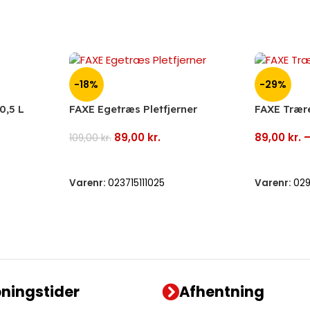
-18%
-29%
0,5 L
FAXE Egetræs Pletfjerner
FAXE Trær
89,00
kr.
89,00
kr.
109,00
kr.
Tilføj Til Kurv
Vælg Mul
Varenr:
023715111025
Varenr:
02
ningstider
Afhentning