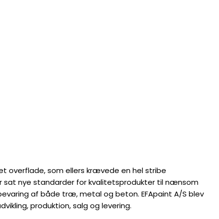
et overflade, som ellers krævede en hel stribe
r sat nye standarder for kvalitetsprodukter til nænsom
og bevaring af både træ, metal og beton. EFApaint A/S blev
ikling, produktion, salg og levering.