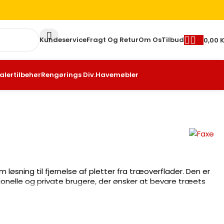
Kundeservice
Fragt Og Retur
Om Os
Tilbud
0,00
K
alertilbehør
Rengørings Div.
Havemøbler
m løsning til fjernelse af pletter fra træoverflader. Den er
sionelle og private brugere, der ønsker at bevare træets