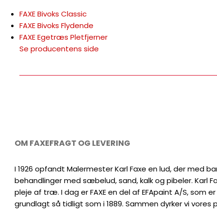
FAXE Bivoks Classic
FAXE Bivoks Flydende
FAXE Egetræs Pletfjerner
Se producentens side
OM FAXE
FRAGT OG LEVERING
I 1926 opfandt Malermester Karl Faxe en lud, der med bar
behandlinger med sæbelud, sand, kalk og pibeler. Karl F
pleje af træ. I dag er FAXE en del af EFApaint A/S, som e
grundlagt så tidligt som i 1889. Sammen dyrker vi vores 