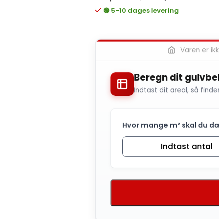
🟢 5-10 dages levering
Varen er ikke
Beregn dit gulvb
Indtast dit areal, så finde
Hvor mange m² skal du d