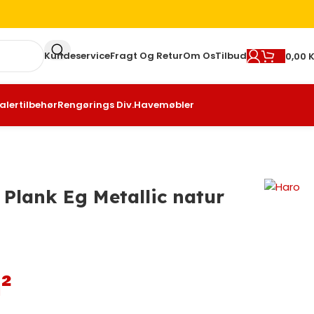
Kundeservice
Fragt Og Retur
Om Os
Tilbud
0,00
K
alertilbehør
Rengørings Div.
Havemøbler
Plank Eg Metallic natur
²