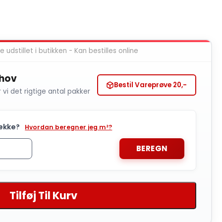
 udstillet i butikken - Kan bestilles online
ehov
Bestil Vareprøve 20,-
r vi det rigtige antal pakker
ække?
Hvordan beregner jeg m²?
BEREGN
Tilføj Til Kurv