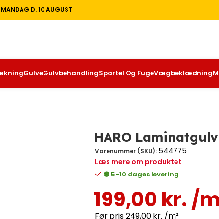
T MANDAG D. 10 AUGUST
ækning
Gulve
Gulvbehandling
Spartel Og Fuge
Vægbeklædning
M
ARO Laminatgulv Plank Eg Metallic natur
HARO Laminatgulv 
544775
Varenummer (SKU):
Læs mere om produktet
🟢 5-10 dages levering
199,00
kr.
/m
249,00
kr.
/m²