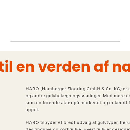
l en verden af na
HARO (Hamberger Flooring GmbH & Co. KG) er e
og andre gulvbelægningsløsninger. Med mere end
som en førende aktør på markedet og er kendt fo
appel.
HARO tilbyder et bredt udvalg af gulvtyper, her
designgulve og korkgulve. Hvert gulv er designe