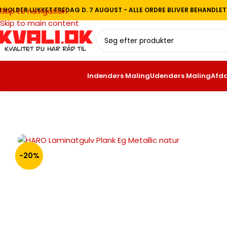
I HOLDER LUKKET FREDAG D. 7 AUGUST - ALLE ORDRE BLIVER BEHANDLE
Skip to navigation
Skip to main content
Indendørs Maling
Udendørs Maling
Afd
Forside
/
Gulve
/
Laminat Gulv
/
Vandresistent Laminat Gulv
/
H
-20%