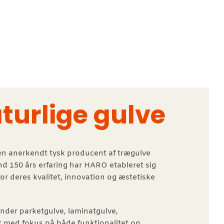
turlige gulve
n anerkendt tysk producent af trægulve
 150 års erfaring har HARO etableret sig
r deres kvalitet, innovation og æstetiske
under parketgulve, laminatgulve,
t med fokus på både funktionalitet og