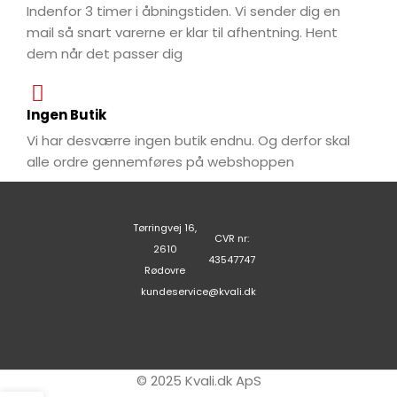
Indenfor 3 timer i åbningstiden. Vi sender dig en
mail så snart varerne er klar til afhentning. Hent
dem når det passer dig
Ingen Butik
Vi har desværre ingen butik endnu. Og derfor skal
alle ordre gennemføres på webshoppen
Tørringvej 16,
CVR nr:
2610
43547747
Rødovre
kundeservice@kvali.dk
© 2025 Kvali.dk ApS